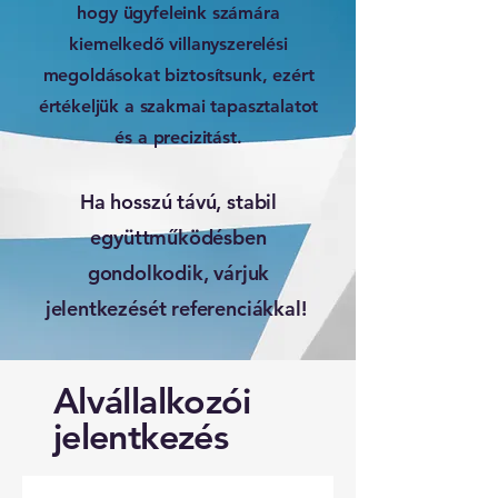
hogy ügyfeleink számára
kiemelkedő villanyszerelési
megoldásokat biztosítsunk, ezért
értékeljük a szakmai tapasztalatot
és a precizitást.
Ha hosszú távú, stabil
együttműködésben
gondolkodik, várjuk
jelentkezését referenciákkal!
Alvállalkozói
jelentkezés