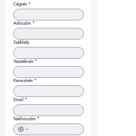
Cégnév
*
Adószám
*
Székhely
Vezetéknév
*
Keresztnév
*
Email
*
Telefonszám
*