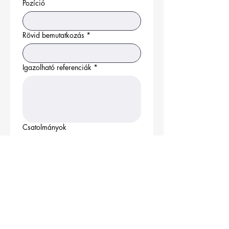
Pozíció
Rövid bemutatkozás
*
Igazolható referenciák
*
Csatolmányok
Feltöltés
Jelentkezés