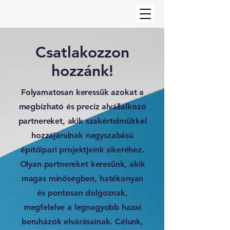
Csatlakozzon
hozzánk!
Folyamatosan keressük azokat a
megbízható és precíz alvállalkozó
partnereket, akik szakértelmükkel
hozzájárulnak nagyszabású
építőipari projektjeink sikeréhez.
Olyan partnereket keresünk, akik
magas minőségben, hatékonyan
és pontosan dolgoznak,
megfelelve a legnagyobb hazai
beruházók elvárásainak. Célunk,